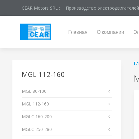
CEAR Motors SRL :
Производство электродвигателей
Главная
О компании
Эл
Гл
MGL 112-160
M
MGL 80-100
MGL 112-160
MGLС 160-200
MGLС 250-280