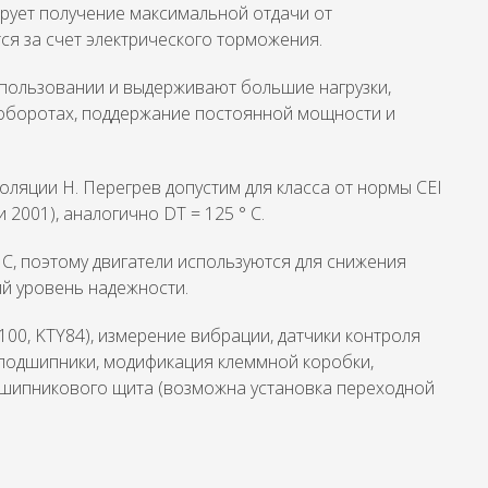
ирует получение максимальной отдачи от
ся за счет электрического торможения.
спользовании и выдерживают большие нагрузки,
оборотах, поддержание постоянной мощности и
оляции H. Перегрев допустим для класса от нормы CEI
 2001), аналогично DT = 125 ° C.
 C, поэтому двигатели используются для снижения
ий уровень надежности.
100, KTY84), измерение вибрации, датчики контроля
 подшипники, модификация клеммной коробки,
одшипникового щита (возможна установка переходной