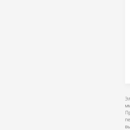
Эл
мм
Пр
п
вы