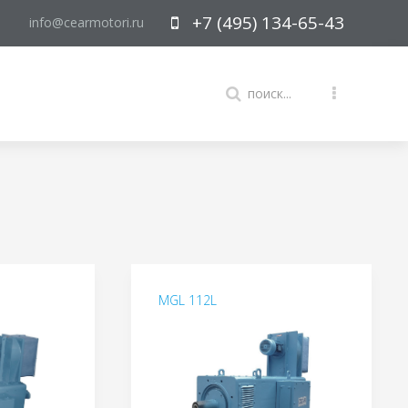
+7 (495) 134-65-43
info@cearmotori.ru
MGL 112L