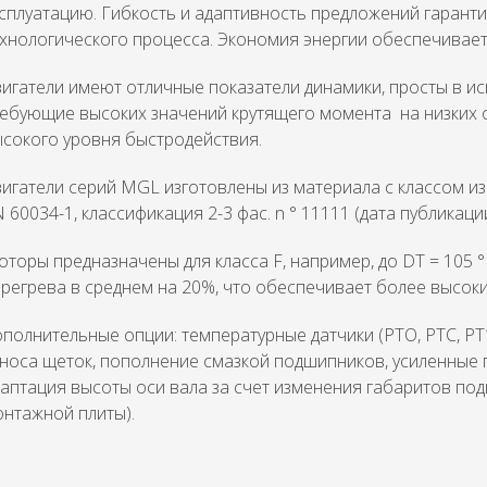
сплуатацию. Гибкость и адаптивность предложений гарант
хнологического процесса. Экономия энергии обеспечивает
игатели имеют отличные показатели динамики, просты в и
ребующие высоких значений крутящего момента на низких 
сокого уровня быстродействия.
игатели серий MGL изготовлены из материала с классом из
 60034-1, классификация 2-3 фас. n ° 11111 (дата публикации
торы предназначены для класса F, например, до DT = 105 °
регрева в среднем на 20%, что обеспечивает более высок
полнительные опции: температурные датчики (PTO, PTC, PT
носа щеток, пополнение смазкой подшипников, усиленные
аптация высоты оси вала за счет изменения габаритов п
нтажной плиты).