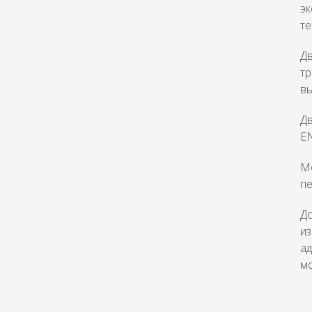
эк
те
Дв
т
вы
Дв
EN
Мо
пе
До
из
ад
мо